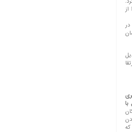
د.
از
در
ان
یل
قا
ری
با
ان
دن
که