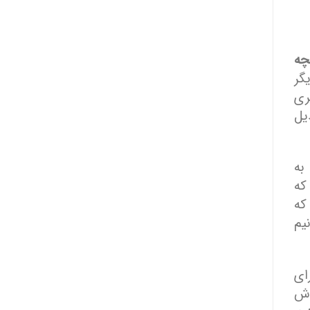
چه
گر
ری
یل
به
که
که
یم
ای
دش