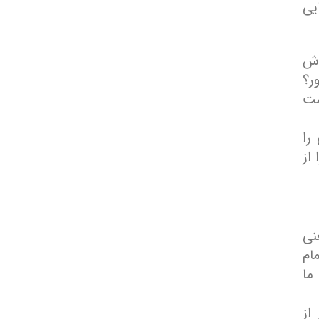
یی
وش
ر؟
مت
را
از
نی
ام
ما
از