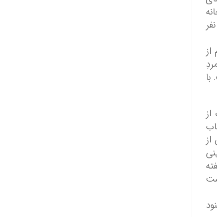
نه
فر
از
دِ
با
از
اب
از
نی
ته
ست
ود