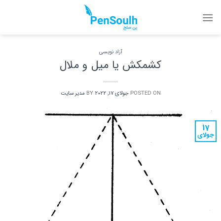
Ski
t
conten
آزاد نویسی
کشمکش یا میل و ملال
POSTED ON
جولای 17, 2022
BY
مدیر سایت
17
جولای