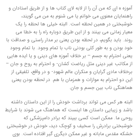
آموزه ه ای که من آن را از لابه لای کتاب ها و از طریق استادان و
راهنمایان معنوی می خوانم یا می شنوم به من می گویند،
خوشبختی در همین لحظه است. البته خیلی ها لحظه را یک
معیار زمانی می بینند و از این طریق دوباره راه را به خطا می
روند. باید بگویم، در لحظه بودن یعنی بر مدار راستی و صداقت با
خود بودن و به طور کلی بودنی ناب با تمام وجود. با تمام وجود
یعنی احترام به جسم – بر خلاف آموزه های دینی و یا ایده هایی
از مکاتب غیر دینی مثل ریاضت کشان- و احترام به روح و جان –
برخلاف مادی گرایان و منکران عالم شهود- و در واقع، تلفیقی از
این دو احترام به موازات و همزمان با هم. در لحظه بودن یعنی
هماهنگی ناب بین جسم و جان.
البته هر کس می تواند برداشت خودش را از این داستان داشته
باشد و زیبایی داستان ها اینست که هماهنگ می شوند با شرایط
روحی ما. ممکن است کسی ببیند که برادر دامپزشکی که
خوشبختی برادرش را سخیف و کوچک دید، خودش در خوشبختی
خشکه مقدس مابانه و غیر ممکن دیگری گیر افتاده است. بوی