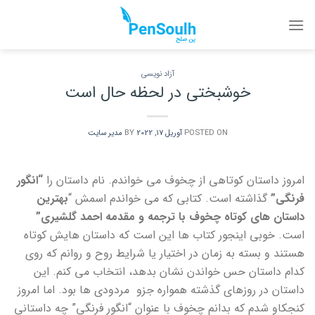
Ski
t
conten
آزاد نویسی
خوشبختی در لحظه حال است
POSTED ON
آوریل 17, 2022
BY
مدیر سایت
امروز داستان کوتاهی از چخوف می خواندم. نام داستان را
“انگور
فرنگی”
گذاشته است. کتابی که می خواندم اسمش “
بهترین
داستان های کوتاه چخوف با ترجمه و مقدمه احمد گلشیری”
است. خوبی اینجور کتاب ها این است که داستان هایش کوتاه
هستند و بسته به زمان در اختیار یا شرایط روح و روانم که روی
کدام داستان حس خواندن نشان بدهد، انتخاب می کنم. این
داستان در روزهای گذشته همواره جزو مردودی ها بود. اما امروز
کنجکاو شدم که بدانم چخوف با عنوان “انگور فرنگی” چه داستانی