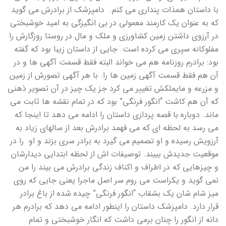
با داستان همذات پنداری می کنم. دامپزشک از برادرش می گوید
که به عنوان یک کارمند معمولی در بی انگیزگی به امید خوشبختی
در آرزوی داشتن زمین کشاورزی و ملک و مال در روستا روزگارش را
مفلوکانه سپری می کرده است. جایی از داستان زیبا بود که گفته
بود: برادرم روزنامه هم می خواند البته فقط قسمت آگهی ها و در
آن هم فقط قسمت آگهی زمین ها را. با هر آگهی تصورش از زمین
و مزرعه و مایملکش تغییر می کرد جز یک چیز در آن تصویر ذهنی
که آن هم کاشت “انگور فرنگی” بود که در تمام نقشه ها ثابت می
ماند. دوباره با قصه پردازی داستان را ادامه می دهد تا اینجا که
می رسد به لحظه ای که می فهمد برادرش بعد از سالهای زیاد به
آرزویش رسیده و او تصمیم می گیرد به برادر سری بزند و او را در
موقعیت جدیدش ببیند. توصیفات اش از لحظه ابتدایی دیدارشان
و چیزهایی که در اطراف و اکناف زندگی برادرش می بیند را من
نمی گوید و یکراست می روم سر اصل ماجرا یعنی جایی که روی
میز شام شان یک بشقاب “انگور فرنگی” چیده شده از باغ برادر
قرار دارد. دامپزشک داستان را اینطور ادامه می دهد که برادرم هر
دانه از انگور را چنان برمی داشت که انگار خوشبختی و تمام