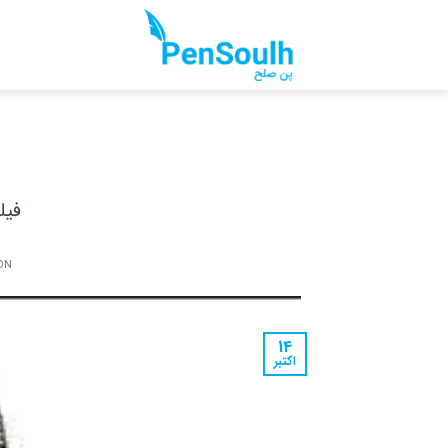
Ski
t
conten
فیل
ON
14
اکتبر