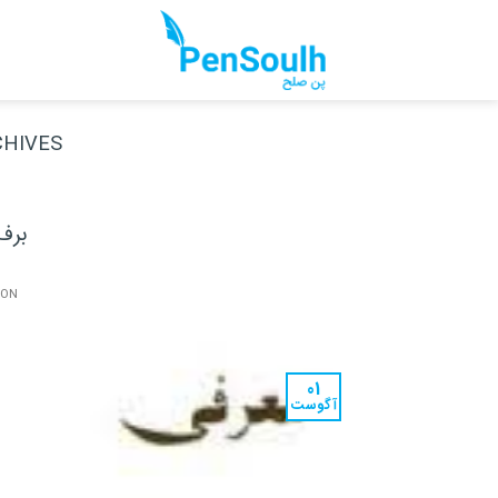
Ski
t
conten
HIVES:
برف
 ON
01
آگوست